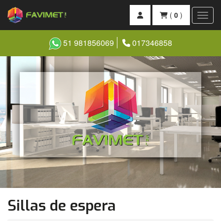
(
0
)
Toggl
51 981856069
017346858
Sillas de espera